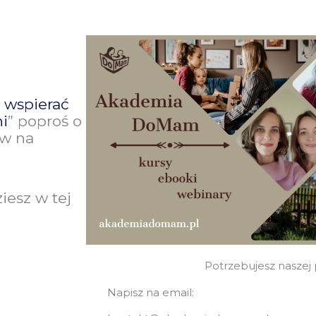
 wspierać
ni
” poproś o
ów na
iesz w tej
Potrzebujesz nasze
Napisz na email: