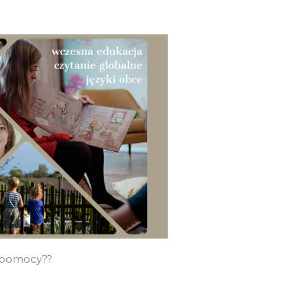
j pomocy??