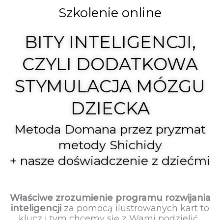
Szkolenie online
BITY INTELIGENCJI,
CZYLI DODATKOWA
STYMULACJA MÓZGU
DZIECKA
Metoda Domana przez pryzmat
metody Shichidy
+ nasze doświadczenie z dziećmi
Właściwe zrozumienie programu rozwijania
inteligencji
za pomocą ilustrowanych kart to
klucz i tym chcemy się z Wami podzielić.