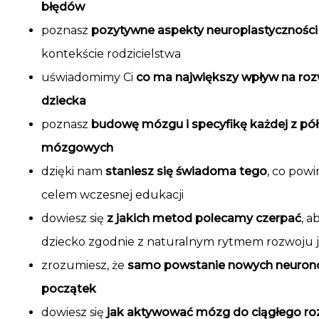
błędów
poznasz
pozytywne aspekty neuroplastycznośc
kontekście rodzicielstwa
uświadomimy Ci
co ma największy wpływ na ro
dziecka
poznasz
budowę mózgu i specyfikę każdej z pół
mózgowych
dzięki nam
staniesz się świadoma tego
, co pow
celem wczesnej edukacji
dowiesz się
z jakich metod polecamy czerpać
, a
dziecko zgodnie z naturalnym rytmem rozwoju
zrozumiesz, że
samo powstanie nowych neuronó
początek
dowiesz się
jak aktywować mózg do ciągłego roz