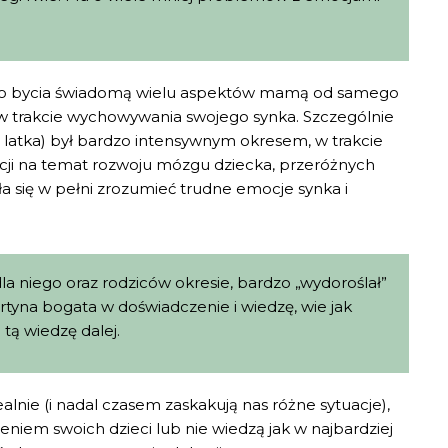
mimo bycia świadomą wielu aspektów mamą od samego
i w trakcie wychowywania swojego synka. Szczególnie
5 latka) był bardzo intensywnym okresem, w trakcie
acji na temat rozwoju mózgu dziecka, przeróżnych
a się w pełni zrozumieć trudne emocje synka i
a niego oraz rodziców okresie, bardzo „wydoroślał”
artyna bogata w doświadczenie i wiedzę, wie jak
tą wiedzę dalej.
alnie (i nadal czasem zaskakują nas różne sytuacje),
iem swoich dzieci lub nie wiedzą jak w najbardziej