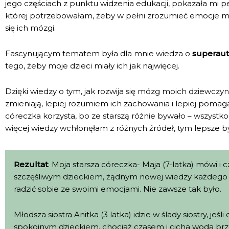
jego częściach z punktu widzenia edukacji, pokazała mi peł
której potrzebowałam, żeby w pełni zrozumieć emocje moi
się ich mózgi.
Fascynującym tematem była dla mnie wiedza o
superaut
tego, żeby moje dzieci miały ich jak najwięcej.
Dzięki wiedzy o tym, jak rozwija się mózg moich dziewczy
zmieniają, lepiej rozumiem ich zachowania i lepiej poma
córeczka korzysta, bo ze starszą różnie bywało – wszystko
więcej wiedzy wchłonęłam z różnych źródeł, tym lepsze był
Rezultat
: Moja starsza córeczka- Maja (7-latka) mówi i 
szczęśliwym dzieckiem, żądnym nowej wiedzy każdego d
radzić sobie ze swoimi emocjami. Nie zawsze tak było.
Młodsza siostra Anitka (3 latka) idzie w ślady siostry, je
spokojnym dzieckiem, chociaż czasem i cicha woda brz