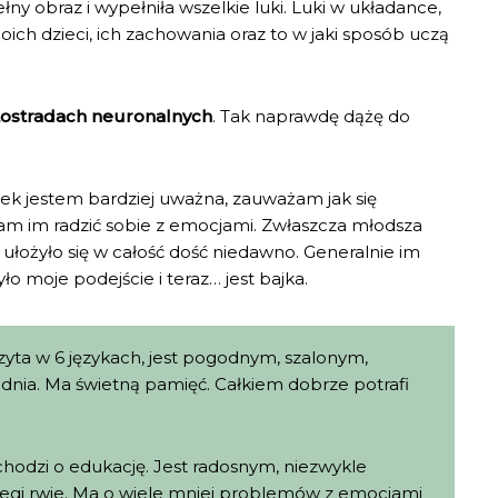
ny obraz i wypełniła wszelkie luki. Luki w układance,
ch dzieci, ich zachowania oraz to w jaki sposób uczą
ostradach neuronalnych
. Tak naprawdę dążę do
nek jestem bardziej uważna, zauważam jak się
gam im radzić sobie z emocjami. Zwłaszcza młodsza
 ułożyło się w całość dość niedawno. Generalnie im
o moje podejście i teraz… jest bajka.
czyta w 6 językach, jest pogodnym, szalonym,
nia. Ma świetną pamięć. Całkiem dobrze potrafi
śli chodzi o edukację. Jest radosnym, niezwykle
egi rwie. Ma o wiele mniej problemów z emocjami