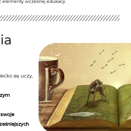
 elementy wczesnej edukacji.
ia
iecko się uczy,
szym
 swoje
ześniejszych