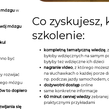
i mózgu
w
Co zyskujesz, 
zwój mózgu
szkolenie:
kul
kompletną tematyczną wiedzę
,
byłoby wdzięcznych na samym poc
inno być
byłyby też wdzięczne ich dzieci
nagranie video
, z którego możesz
na słuchawkach o każdej porze dn
by rozwijać
np. podczas jazdy samochodem, c
 jego mózgu
dożywotni dostęp
online
w to dopiero
same konkretne informacje
60 minut cennej wiedzy
zebranej 
praktycznymi przykładami
wijania się