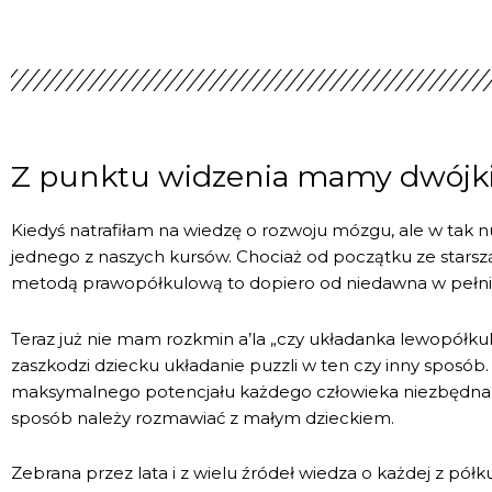
Z punktu widzenia mamy dwójki dzi
Kiedyś natrafiłam na wiedzę o rozwoju mózgu, ale w tak n
jednego z naszych kursów.
Chociaż od początku ze starszą 
metodą
prawopółkulową
to dopiero od niedawna w pełn
Teraz już nie mam rozkmin a’la „czy układanka lewopółku
zaszkodzi dziecku układanie puzzli w ten czy inny sposób
maksymalnego potencjału każdego człowieka niezbędna 
sposób należy rozmawiać z małym dzieckiem.
Zebrana przez lata i z wielu źródeł wiedza o każdej z pó