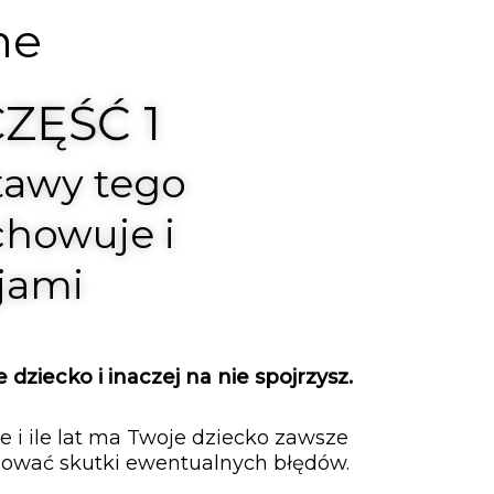
ne
ZĘŚĆ 1
tawy tego
achowuje i
cjami
dziecko i inaczej na nie spojrzysz.
ie i ile lat ma Twoje dziecko zawsze
lować skutki ewentualnych błędów.