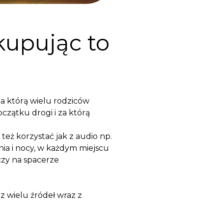
kupując to
 za którą wielu rodziców
zątku drogi i za którą
 też korzystać jak z audio np.
ia i nocy, w każdym miejscu
zy na spacerze
z wielu źródeł wraz z