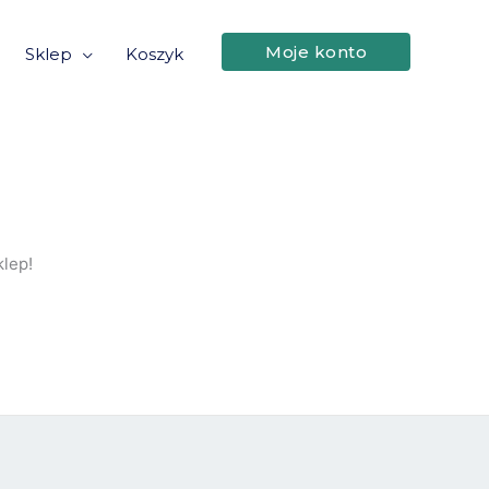
Moje konto
Sklep
Koszyk
lep!