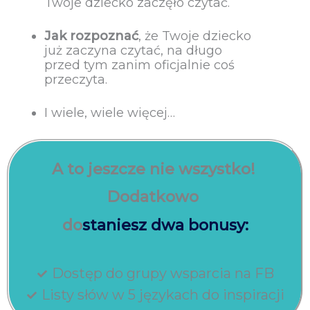
Twoje dziecko zaczęło czytać.
Jak rozpoznać
, że Twoje dziecko
już zaczyna czytać, na długo
przed tym zanim oficjalnie coś
przeczyta.
I wiele, wiele więcej…
A to jeszcze nie wszystko!
Dodatkowo
do
staniesz dwa bonusy:
Dostęp do grupy wsparcia na FB
Listy słów w 5 językach do inspiracji