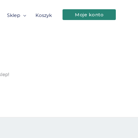
Moje konto
Sklep
Koszyk
lep!