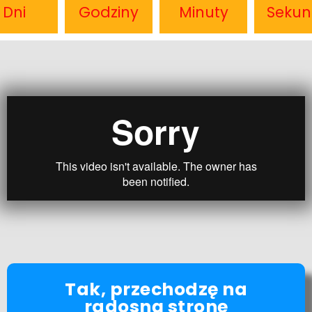
Dni
Godziny
Minuty
Sekun
Tak, przechodzę na
radosną stronę